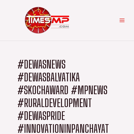
Skip
Categories
MAI
to
content
MEN
#DEWASNEWS
#DEWASBALVATIKA
#SKOCHAWARD #MPNEWS
#RURALDEVELOPMENT
#DEWASPRIDE
#INNOVATIONINPANCHAYAT