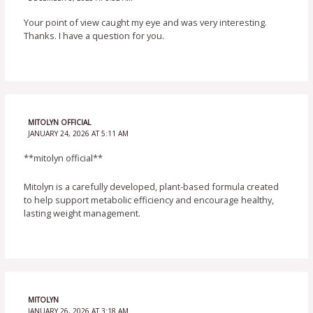
Your point of view caught my eye and was very interesting.
Thanks. I have a question for you.
MITOLYN OFFICIAL
JANUARY 24, 2026 AT 5:11 AM
**mitolyn official**
Mitolyn is a carefully developed, plant-based formula created
to help support metabolic efficiency and encourage healthy,
lasting weight management.
MITOLYN
JANUARY 26, 2026 AT 3:18 AM