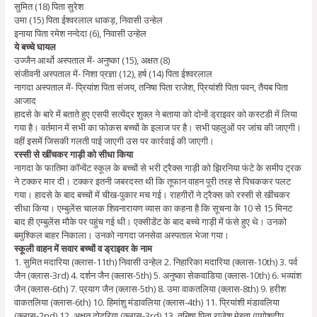
सुमित (18) पिता सुरेश
उमा (15) पिता ईश्वरलाल धाकड़, निवासी उन्हेल
इनाया पिता रमेश नन्देदा (6), निवासी उन्हेल
ये बच्चे घायल
उज्जैन आर्थो अस्पताल में- अनुष्का (15), अक्षत (8)
संजीवनी अस्पताल में- निशा प्रज्ञा (12), हर्ष (14) पिता ईश्वरलाल
नागदा अस्पताल में- प्रियांश पिता संजय, तनिषा पिता राजेश, प्रियांशी पिता पवन, तैयब पिता
आजाद
हादसे के बारे में बताते हुए एसपी सत्येंद्र शुक्ल ने बताया को दोनों ड्राइवर को कस्टडी में लिया
गया है। वर्तमान में सभी का फोकस बच्चों के इलाज पर है। सभी पहलुओं पर जांच की जाएगी।
वहीं इसमें जिसकी गलती पाई जाएगी उस पर कार्रवाई की जाएगी।
रस्सी से खींचकर गाड़ी को सीधा किया
नागदा के फातिमा कॉन्वेंट स्कूल के बच्चों से भरी ट्रैक्स गाड़ी को झिरनिया फंटे के समीप ट्रक
ने टक्कर मार दी। टक्कर इतनी जबरदस्त थी कि तूफान वाहन पूरी तरह से पिचककर पलट
गया। हादसे के बाद बच्चों में चीख-पुकार मच गई। राहगीरों ने ट्रैक्स को रस्सी से खींचकर
सीधा किया। एम्बुलेंस चालक शिवनारायण व्यास का कहना है कि सूचना के 10 से 15 मिनट
बाद ही एम्बुलेंस मौके पर पहुंच गई थी। एक्सीडेंट के बाद बच्चे गाड़ी में फंसे हुए थे। उनको
बमुश्किल बाहर निकाला। उनको नागदा जनसेवा अस्पताल भेजा गया।
स्कूली वाहन में सवार बच्चों व ड्राइवर के नाम
1. सुमित मदारिया (क्लास-11th) निवासी उन्हेल 2. निहारिका मदारिया (क्लास-10th) 3. पर्व
जैन (क्लास-3rd) 4. दर्शन जैन (क्लास-5th) 5. अनुष्का सेकवाडिया (क्लास-10th) 6. भव्यांश
जैन (क्लास-6th) 7. प्रयाग जैन (क्लास-5th) 8. उमा वाकतलिया (क्लास-8th) 9. हरीश
वाकतलिया (क्लास-6th) 10. हिमांशु मंडावलिया (क्लास-4th) 11. प्रियांशी मंडावलिया
(क्लास-2nd) 12. अक्षत ढोढरिया (क्लास-3rd) 13. तनिषा पिता राजेश मेहता (एगोशदीप