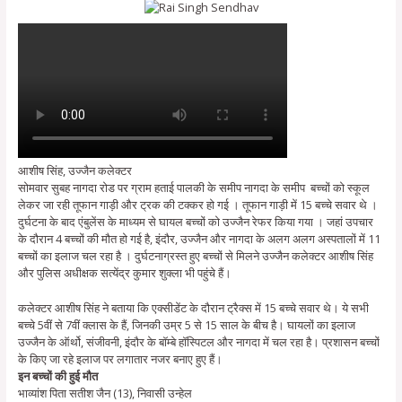
आशीष सिंह, उज्जैन कलेक्टर
सोमवार सुबह नागदा रोड पर ग्राम हताई पालकी के समीप नागदा के समीप बच्चों को स्कूल
लेकर जा रही तूफान गाड़ी और ट्रक की टक्कर हो गई । तूफान गाड़ी में 15 बच्चे सवार थे ।
दुर्घटना के बाद एंबुलेंस के माध्यम से घायल बच्चों को उज्जैन रेफर किया गया । जहां उपचार
के दौरान 4 बच्चों की मौत हो गई है, इंदौर, उज्जैन और नागदा के अलग अलग अस्पतालों में 11
बच्चों का इलाज चल रहा है । दुर्घटनाग्रस्त हुए बच्चों से मिलने उज्जैन कलेक्टर आशीष सिंह
और पुलिस अधीक्षक सत्येंद्र कुमार शुक्ला भी पहुंचे हैं।
कलेक्टर आशीष सिंह ने बताया कि एक्सीडेंट के दौरान ट्रैक्स में 15 बच्चे सवार थे। ये सभी
बच्चे 5वीं से 7वीं क्लास के हैं, जिनकी उम्र 5 से 15 साल के बीच है। घायलों का इलाज
उज्जैन के ऑर्थो, संजीवनी, इंदौर के बॉम्बे हॉस्पिटल और नागदा में चल रहा है। प्रशासन बच्चों
के किए जा रहे इलाज पर लगातार नजर बनाए हुए हैं।
इन बच्चों की हुई मौत
भाव्यांश पिता सतीश जैन (13), निवासी उन्हेल