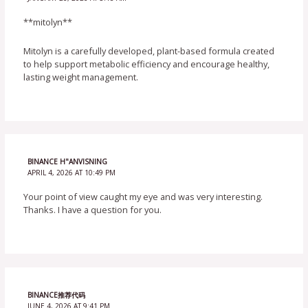
**mitolyn**
Mitolyn is a carefully developed, plant-based formula created
to help support metabolic efficiency and encourage healthy,
lasting weight management.
BINANCE H"ANVISNING
APRIL 4, 2026 AT 10:49 PM
Your point of view caught my eye and was very interesting.
Thanks. I have a question for you.
BINANCE推荐代码
JUNE 4, 2026 AT 9:41 PM