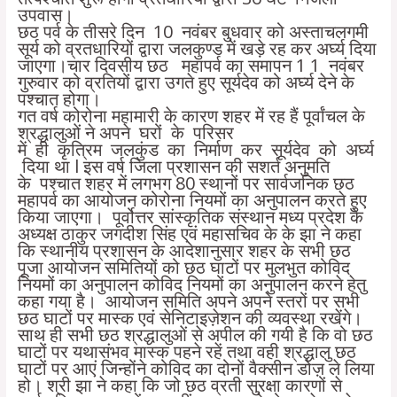
उपवास।
छठ पर्व के तीसरे दिन 10 नवंबर बुधवार को अस्ताचलगमी
सूर्य को व्रतधारियों द्वारा जलकुण्ड में खड़े रह कर अर्घ्य दिया
जाएगा।चार दिवसीय छठ महापर्व का समापन 1 1 नवंबर
गुरुवार को व्रतियों द्वारा उगते हुए सूर्यदेव को अर्घ्य देने के
पश्चात होगा।
गत वर्ष कोरोना महामारी के कारण शहर में रह हैं पूर्वांचल के
श्रद्धालुओं ने अपने घरों के परिसर
में ही कृत्रिम जलकुंड का निर्माण कर सूर्यदेव को अर्घ्य
दिया था l इस वर्ष जिला प्रशासन की सशर्त अनुमति
के पश्चात शहर में लगभग 80 स्थानों पर सार्वजनिक छठ
महापर्व का आयोजन कोरोना नियमों का अनुपालन करते हुए
किया जाएगा। पूर्वोत्तर सांस्कृतिक संस्थान मध्य प्रदेश के
अध्यक्ष ठाकुर जगदीश सिंह एवं महासचिव के के झा ने कहा
कि स्थानीय प्रशासन के आदेशानुसार शहर के सभी छठ
पूजा आयोजन समितियों को छठ घाटों पर मुलभुत कोविद
नियमों का अनुपालन कोविद नियमों का अनुपालन करने हेतु
कहा गया है। आयोजन समिति अपने अपने स्तरों पर सभी
छठ घाटों पर मास्क एवं सेनिटाइज़ेशन की व्यवस्था रखेंगे।
साथ ही सभी छठ श्रद्धालुओं से अपील की गयी है कि वो छठ
घाटों पर यथासंभव मास्क पहने रहें तथा वही श्रद्धालु छठ
घाटों पर आएं जिन्होंने कोविद का दोनों वैक्सीन डोज़ ले लिया
हो। श्री झा ने कहा कि जो छठ व्रती सुरक्षा कारणों से