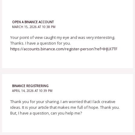
OPEN A BINANCE ACCOUNT
MARCH 15, 2026 AT 10:38 PM
Your point of view caught my eye and was very interesting.
Thanks. I have a question for you.
https://accounts.binance.com/register-person?ref=IHJUI7TF
BINANCE REGISTRERING
APRIL 14, 2026 AT 10:39 PM
Thank you for your sharing. I am worried that I lack creative
ideas. It is your article that makes me full of hope. Thank you.
But, I have a question, can you help me?