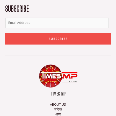
k
a
-
m
SUBSCRIBE
f
SUBSCRIBE
TIMES MP
ABOUT US
करियर
अन्य