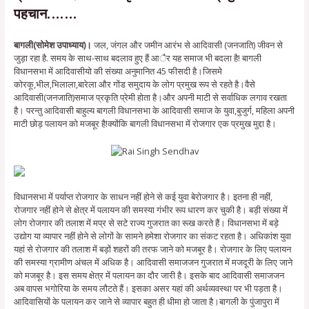
पहचान…….
बागली(सोमेश उपाध्याय)।
जल, जंगल और जमीन आरंभ से आदिवासी (जनजाति) जीवन से
जुड़ा रहा है. समय के साथ-साथ बदलाव हुए हैं आैर यह समाज भी बदला है! बागली
विधानसभा में आदिवासीयो की संख्या अनुमानित 45 फीसदी है।जिसमे
कोरकू,भील,भिलाला,बारेला और गोंड समुदाय के लोग प्रमुख रूप से रहते है।वैसे
आदिवासी(जनजाति)समाज प्रकृति प्रेमी होता है।और अपनी माटी से सर्वाधिक लगाव रखता
है। परन्तु आदिवासी बाहुल्य बागली विधानसभा के आदिवासी समाज के युवा,बुजुर्ग, महिला अपनी
माटी छोड़ पलायन को मजबूर है!क्योंकि बागली विधानसभा में रोजगार एक प्रमुख मुद्दा है।
विधानसभा में पर्याप्त रोजगार के साधन नहीं होने से कई युवा बेरोजगार है। इतना ही नहीं,
रोजगार नहीं होने से क्षेत्र में पलायन की समस्या गंभीर रूप धारण कर चुकी है। बड़ी संख्या में
लोग रोजगार की तलाश में मप्र से सटे राज्य गुजरात का रूख करते हैं। विधानसभा में बड़े
उद्योग या व्यापार नहीं होने से लोगों के सामने हमेशा रोजगार का संकट रहता है। अधिकांश युवा
यहां से रोजगार की तलाश में बड़ों शहरों की तरफ जाने को मजबूर है। रोजगार के लिए पलायन
की समस्या ग्रामीण अंचल में अधिक है। आदिवासी समाजजन गुजरात में मजदूरी के लिए जाने
को मजबूर है। इस समय क्षेत्र में पलायन का दौर जारी है। इसके बाद आदिवासी समाजजन
अब वापस भगोरिया के समय लौटते हैं। इसका असर यहां की अर्थव्यवस्था पर भी पड़ता है।
आदिवासियों के पलायन कर जाने से व्यापार बहुत ही धीमा हो जाता है।बागली के पुंजापुरा में